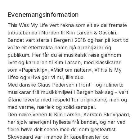
Evenemangsinformation
This Was My Life vert rekna som eit av dei fremste
tributebanda i Norden til Kim Larsen & Gasolin.
Bandet vart starta i Bergen i 2018 og har på kort tid
vorte eit ettertrakta namn hjå arrangørar og
publikum. Her får du ei musikalsk reise gjennom
livet og karrieren til Kim Larsen, med klassikarar
som «Papirsklip», «Midt om natten», «This Is My
Life» og «Hva gør vi nu, lille du».
Med danske Claus Pedersen i front – og rutinerte
musikarar frå musikkmiljøet i Bergen bak seg – vert
låtane leverte med respekt for originalane, men òg
med varme, nærleik og solid samspel.
Den nære venen til Kim Larsen, Karsten Skovgaard,
har sjølv anerkjent hyllesta frå bandet, og har ved
fleire høve delt scene med dei som gjesteartist.
Skovgaard var i mange år kapellmeister og