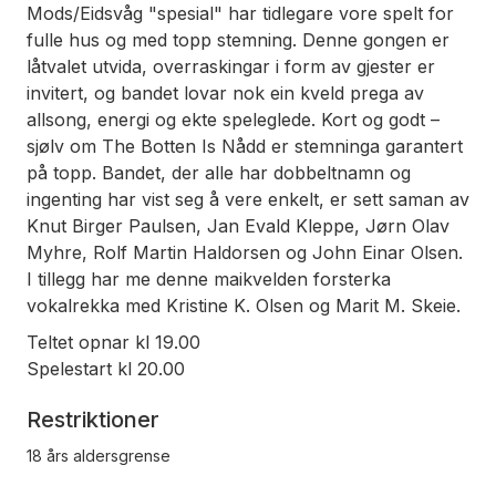
Mods/Eidsvåg "spesial" har tidlegare vore spelt for
fulle hus og med topp stemning. Denne gongen er
låtvalet utvida, overraskingar i form av gjester er
invitert, og bandet lovar nok ein kveld prega av
allsong, energi og ekte speleglede. Kort og godt –
sjølv om The Botten Is Nådd er stemninga garantert
på topp. Bandet, der alle har dobbeltnamn og
ingenting har vist seg å vere enkelt, er sett saman av
Knut Birger Paulsen, Jan Evald Kleppe, Jørn Olav
Myhre, Rolf Martin Haldorsen og John Einar Olsen.
I tillegg har me denne maikvelden forsterka
vokalrekka med Kristine K. Olsen og Marit M. Skeie.
Teltet opnar kl 19.00
Spelestart kl 20.00
Restriktioner
18 års aldersgrense