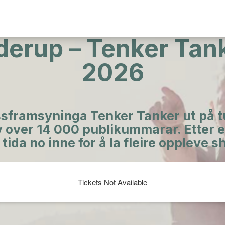
lderup – Tenker Tan
2026
sframsyninga Tenker Tanker ut på tu
av over 14 000 publikummarar. Etter 
tida no inne for å la fleire oppleve s
Tickets Not Available