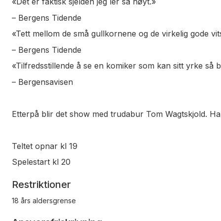
«Det er faktisk sjelden jeg ler så høyt.»
– Bergens Tidende
«Tett mellom de små gullkornene og de virkelig gode vi
– Bergens Tidende
«Tilfredsstillende å se en komiker som kan sitt yrke så 
– Bergensavisen
Etterpå blir det show med trudabur Tom Wagtskjold. Han h
Teltet opnar kl 19
Spelestart kl 20
Restriktioner
18 års aldersgrense