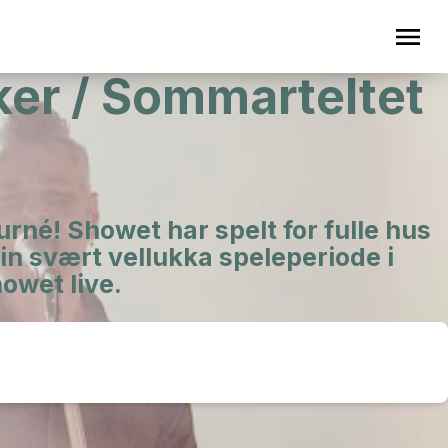
ker / Sommarteltet
rné! Showet har spelt for fulle hus
ein svært vellukka speleperiode i
howet live.