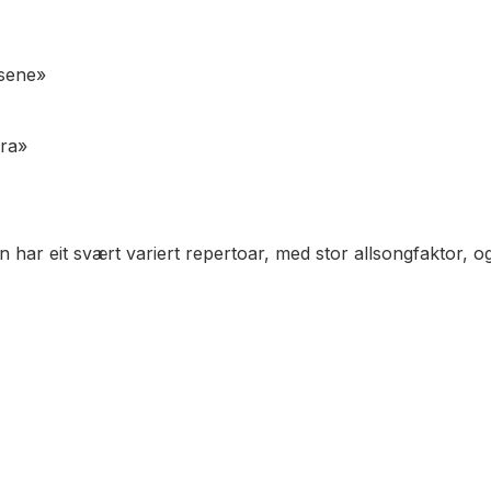
tsene»
bra»
ar eit svært variert repertoar, med stor allsongfaktor, og 