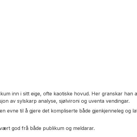
kum inn i sitt eige, ofte kaotiske hovud. Her granskar han a
jon av sylskarp analyse, sjølvironi og uventa vendingar.
n evne til å gjere det kompliserte både gjenkjenneleg og lat
vært god frå både publikum og meldarar.