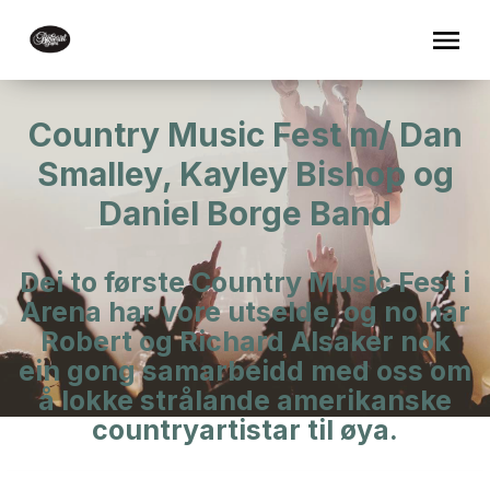
Country Music Fest m/ Dan
Smalley, Kayley Bishop og
Daniel Borge Band
Dei to første Country Music Fest i
Arena har vore utselde, og no har
Robert og Richard Alsaker nok
ein gong samarbeidd med oss om
å lokke strålande amerikanske
countryartistar til øya.