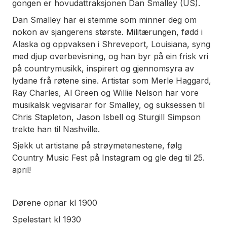
gongen er hovudattraksjonen Dan Smalley (US).
Dan Smalley har ei stemme som minner deg om
nokon av sjangerens største. Militærungen, fødd i
Alaska og oppvaksen i Shreveport, Louisiana, syng
med djup overbevisning, og han byr på ein frisk vri
på countrymusikk, inspirert og gjennomsyra av
lydane frå røtene sine. Artistar som Merle Haggard,
Ray Charles, Al Green og Willie Nelson har vore
musikalsk vegvisarar for Smalley, og suksessen til
Chris Stapleton, Jason Isbell og Sturgill Simpson
trekte han til Nashville.
Sjekk ut artistane på strøymetenestene, følg
Country Music Fest på Instagram og gle deg til 25.
april!
Dørene opnar kl 1900
Spelestart kl 1930