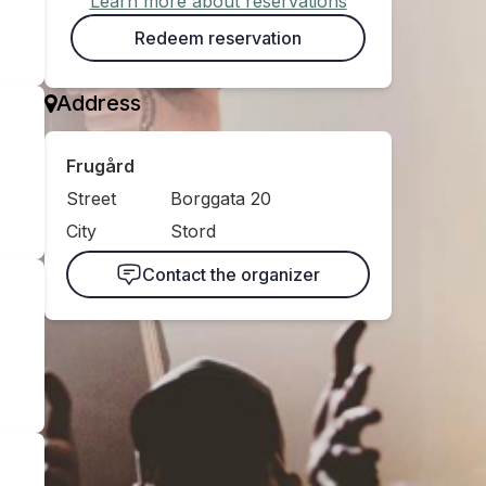
Learn more about reservations
Redeem reservation
Address
Frugård
Street
Borggata 20
City
Stord
Contact the organizer