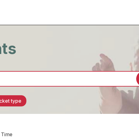
nts
cket type
 Time