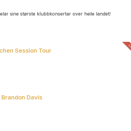
ar sine største klubbkonsertar over heile landet!
S
tchen Session Tour
/ Brandon Davis