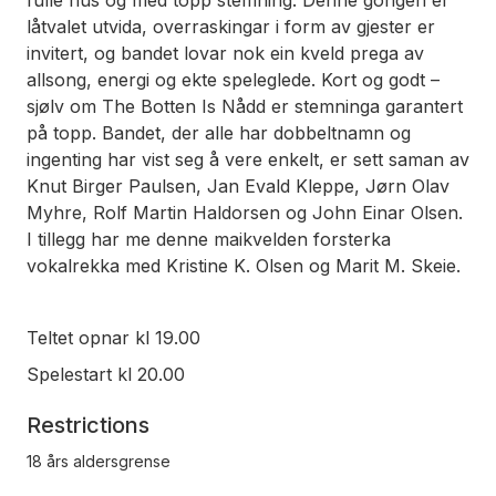
fulle hus og med topp stemning. Denne gongen er
låtvalet utvida, overraskingar i form av gjester er
invitert, og bandet lovar nok ein kveld prega av
allsong, energi og ekte speleglede. Kort og godt –
sjølv om The Botten Is Nådd er stemninga garantert
på topp. Bandet, der alle har dobbeltnamn og
ingenting har vist seg å vere enkelt, er sett saman av
Knut Birger Paulsen, Jan Evald Kleppe, Jørn Olav
Myhre, Rolf Martin Haldorsen og John Einar Olsen.
I tillegg har me denne maikvelden forsterka
vokalrekka med Kristine K. Olsen og Marit M. Skeie.
Teltet opnar kl 19.00
Spelestart kl 20.00
Restrictions
18 års aldersgrense